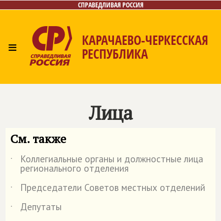
СПРАВЕДЛИВАЯ РОССИЯ
КАРАЧАЕВО-ЧЕРКЕССКАЯ
≡
РЕСПУБЛИКА
Главная
Новости
Лица
Фото/Видео
Газета
Контакты
Лица
См. также
Коллегиальные органы и должностные лица
˙
регионального отделения
Председатели Советов местных отделений
˙
Депутаты
˙